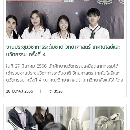
งานประชุมวิชาการระดับชาติ วิทยาศาสตร์ เทคโนโลยีและ
นวัตกรรม ครั้งที่ 4
ในที่ 27 มีนาคม 2566 นักศึกษานวัตกรรมเคมีอุตสาหกรรมได้
เข้าร่วมงานประชุมวิชาการระดับชาติ วิทยศาสตร์ เทคโนโลยีและ
นวัตกรรม ครั้งที่ 4 ณ คณะวิทยาศาสตร์ มหาวิทยาลัยแม่โจ้ โดย
มีรายชื่อและงานวิจัยดังนี้ นายราชัน วิทยานที ในหัวข้อ
28 มีนาคม 2566 |
3926
"ผลของอุณหภูมิเทมเปอร์ริงต่อโครงสร้างจุลภาคและความแข็ง
แรงจุลภาคของเหล็กกล้ามาร์เทนไซด์ที่สร้างจากเหล็กกล้า
0.581% คาร์บอนไฮโปยูเทกตอยด์"นางสาวธมกร กิตติวบูลย์ ใน
หัวข้อ "การศึกษาสมบัติในการดูดซับโลหะไออนของฟิล์มโพลิไวนิล
แอลกฮอล์ที่มีเคราตินจากขนไก่เป็นส่วนประกอบ"นางสาวศิวิตา
มูลมาวัน ในหัวข้อ "การสกัดกรดฮิวมิคแบบ 2 ขั้นตอนจากลีโอ