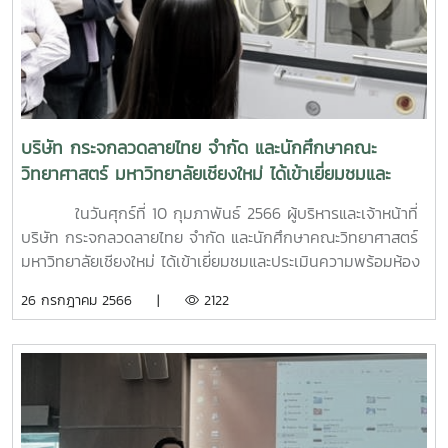
นาร์ไดต์เพื่อนำไปใช้ประโยชน์ด้านการเกษตร"นางสาวกชกร อยู่
ถาวร ในหัวข้อ "การพัฒนาคาร์บอกซีเมทิลเซลลูโลสจากเปลือก
ข้าวโพด เพื่อประยุกต์ใช้เป็นวัสดุเคลือบผิวกล้วยหอม
ทอง"นางสาวจินดา เชือมือ ในหัวข้อ "ผลของการดัดแปรพื้นที่ผิว
ซิลิกาจากเก้าแกลบด้วยหมู่เอมีนอินทรีย์ผ่านวิธีต่อติดเชิงเคมี"โดย
ในการนำเสนอในครั้งนี้ได้รับรางวัลการนำเสนอ 2 รางวัลได้แก่
บริษัท กระจกลวดลายไทย จำกัด และนักศึกษาคณะ
นางสาวกชกร อยู่ถาวร ได้รับรางวัลระดับดี การนำเสนอผลงาน
วิทยาศาสตร์ มหาวิทยาลัยเชียงใหม่ ได้เข้าเยี่ยมชมและ
วิจัย ประเภทการนำเสนอแบบบรรยาย (Oral Presentation)
ประเมินความพร้อมห้องปฏิบัติการ และเครื่องมือวิเคราะห์
นางสาวจินดา เชือมือ ได้รับรางวัลชมเชย การนำเสนอผลงาน
ในวันศุกร์ที่ 10 กุมภาพันธ์ 2566 ผู้บริหารและเจ้าหน้าที่
ทดสอบต่างๆที่เกี่ยวข้องในงานวิจัย ของสาขาวิชา
วิจัย ประเภทการนำเสนอแบบโปสเตอร์ (Poster Presentation)
บริษัท กระจกลวดลายไทย จำกัด และนักศึกษาคณะวิทยาศาสตร์
นวัตกรรมเคมีอุตสาหกรรม
มหาวิทยาลัยเชียงใหม่ ได้เข้าเยี่ยมชมและประเมินความพร้อมห้อง
ปฏิบัติการและเครื่องมือวิเคราะห์ X-ray Diffractometer
26 กรกฎาคม 2566 |
2122
(XRD) Scaning Electron Microscope (SEM) และเครื่องมือที่
เกี่ยวข้องการในงานวิจัย ณ ห้องปฏิบัติการสาขาวิชานวัตกรรม
เคมีอุตสาหกรรม คณะวิทยาศาสตร์ มหาวิทยาลัยแม่โจ้ โดยมีผู้
ช่วยศาสตราจารย์ ดร.ณัฐพล เลาห์รอดพันธุ์ คณาจารย์คณะ
วิทยาศาสตร์พาเยี่ยมชม