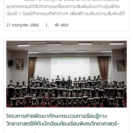
อุตสาหกรรมได้จัดกิจกรรมเชื่อมความสัมพันธ์ระหว่างรุ่นพี่กับ
น้องปี 1 โดยมีกิจกรรมกีฬาต่างๆ เพื่อสร้างเสริมความสัมพันธ์ที่
ดีระหว่างรุ่นพี่กับรุ่นน้อง ณ ใต้ถุน อาคารจุฬาภรณ์ คณะ
27 กรกฎาคม 2566 |
4831
วิทยาศาสตร์ มหาวิทยาลัยแม่โจ้
โครงการค่ายพัฒนาทักษะกระบวนการเรียนรู้ทาง
วิทยาศาสตร์ให้กับนักเรียนห้องเรียนพิเศษวิทยาศาสตร์-
คณิตศาสตรื ระดับมัธยมศึกษาปีที่ 3