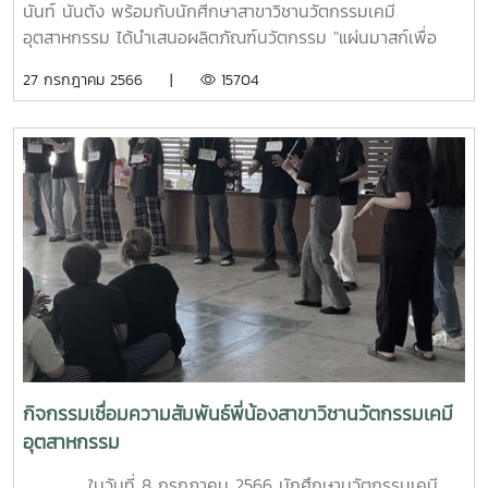
นันท์ นันตัง พร้อมกับนักศีกษาสาขาวิชานวัตกรรมเคมี
อุตสาหกรรม ได้นำเสนอผลิตภัณฑ์นวัตกรรม "แผ่นมาสก์เพื่อ
สุขภาพริมฝีปากที่ดีขึ้น" "Bliss Team" โดยได้รับสนับสนุนงบ
27 กรกฎาคม 2566 |
15704
ประมาณจาก NIA ในงาน Startup Thailand League 2023 ณ
True Digital Park
กิจกรรมเชื่อมความสัมพันธ์พี่น้องสาขาวิชานวัตกรรมเคมี
อุตสาหกรรม
ในวันที่ 8 กรกฎาคม 2566 นักศึกษานวัตกรรมเคมี